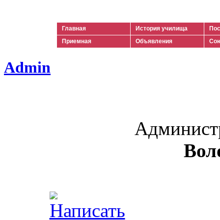
Ильич
Главная
История училища
Пос
Приемная
Объявления
Сою
Admin
Админист
Вол