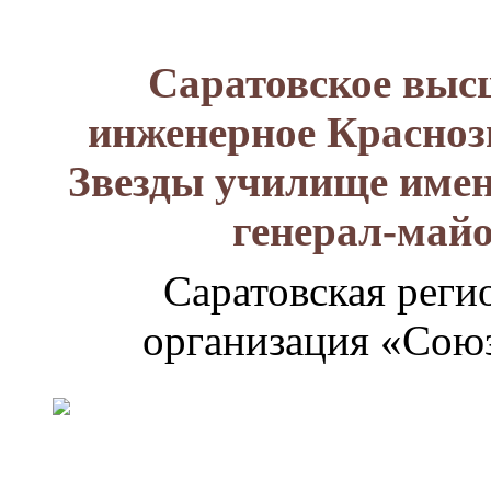
Саратовское выс
инженерное Красноз
Звезды училище имен
генерал-май
Саратовская реги
организация «Союз
Генерал-
майор
Лизюков
Александр