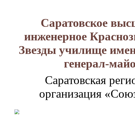
Саратовское выс
инженерное Красноз
Звезды училище имен
генерал-май
Саратовская реги
организация «Союз
Генерал-
майор
Лизюков
Александр