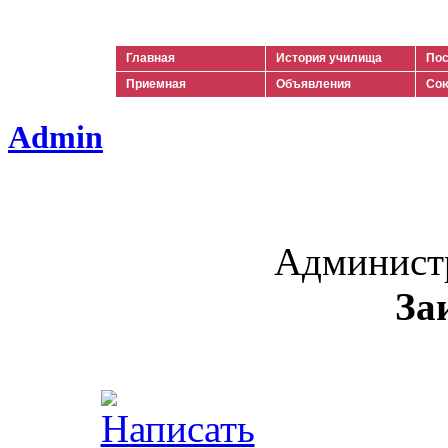
Ильич
Главная
История училища
Пос
Приемная
Объявления
Сою
Admin
Админист
За