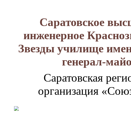
Саратовское выс
инженерное Красноз
Звезды училище имен
генерал-май
Саратовская реги
организация «Союз
Генерал-
майор
Лизюков
Александр