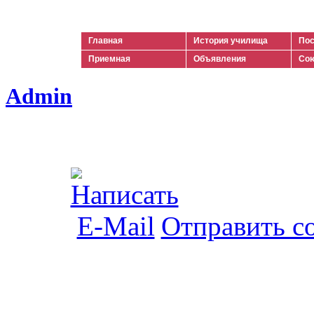
Ильич
Главная
История училища
Пос
Приемная
Объявления
Сою
Admin
Отправить с