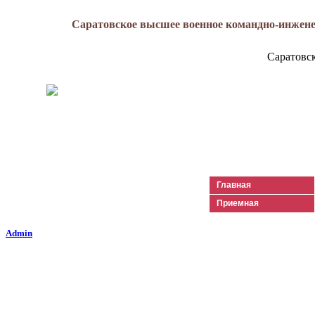
Саратовское высшее военное командно-инжене
Саратовс
Генерал-майор
Лизюков
Александр Ильич
Главная
Приемная
Admin