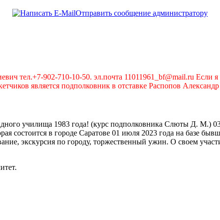
Отправить сообщение администратору
вич тел.+7-902-710-10-50. эл.почта 11011961_bf@mail.ru Если я 
чиков является подполковник в отставке Распопов Александр А
ого училища 1983 года! (курс подполковника Слюты Д. М.) 03 
рая состоится в городе Саратове 01 июля 2023 года на базе бы
ние, экскурсия по городу, торжественный ужин. О своем участи
итет.