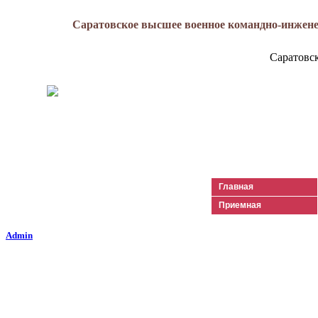
Саратовское высшее военное командно-инжене
Саратовс
Генерал-майор
Лизюков
Александр Ильич
Главная
Приемная
Admin