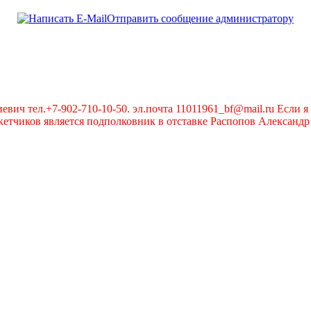
Отправить сообщение администратору
вич тел.+7-902-710-10-50. эл.почта 11011961_bf@mail.ru Если я 
чиков является подполковник в отставке Распопов Александр А