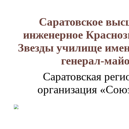
Саратовское выс
инженерное Красноз
Звезды училище имен
генерал-май
Саратовская реги
организация «Союз
Генерал-
майор
Лизюков
Александр