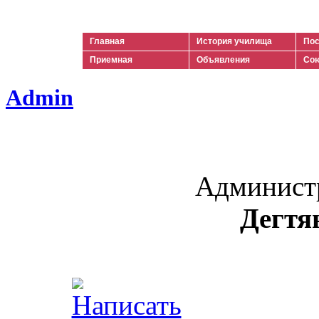
Ильич
Главная
История училища
Пос
Приемная
Объявления
Сою
Admin
Админист
Дегтя