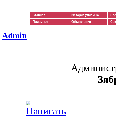
Ильич
Главная
История училища
Пос
Приемная
Объявления
Сою
Admin
Админист
Зяб