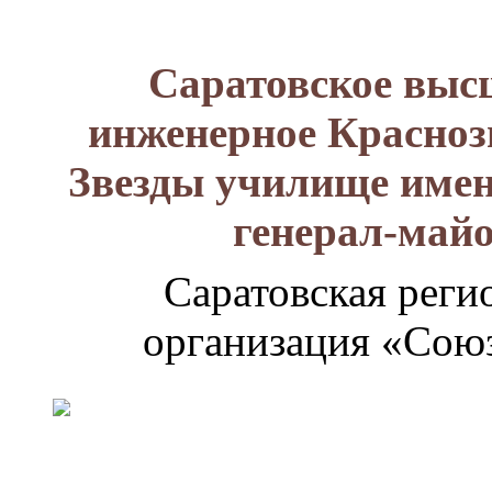
Саратовское выс
инженерное Красноз
Звезды училище имен
генерал-май
Саратовская реги
организация «Союз
Генерал-
майор
Лизюков
Александр