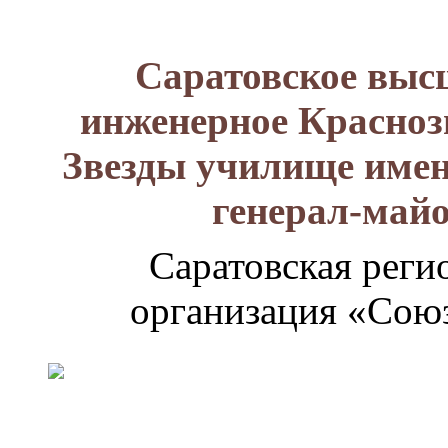
Саратовское выс
инженерное Красноз
Звезды училище имен
генерал-май
Саратовская реги
организация «Союз
Генерал-
майор
Лизюков
Александр