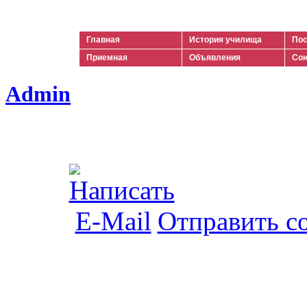
Ильич
Главная
История училища
Пос
Приемная
Объявления
Сою
Admin
Отправить с