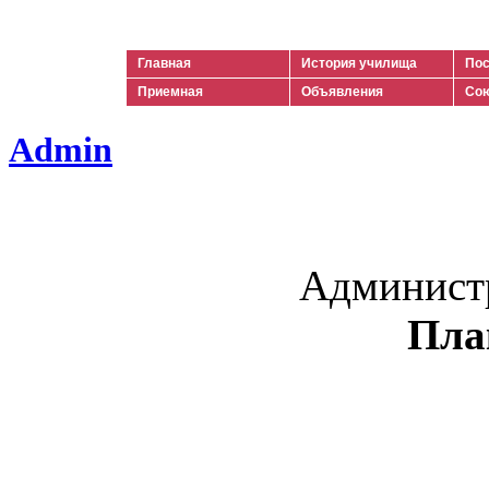
Ильич
Главная
История училища
Пос
Приемная
Объявления
Сою
Admin
Админист
Пла