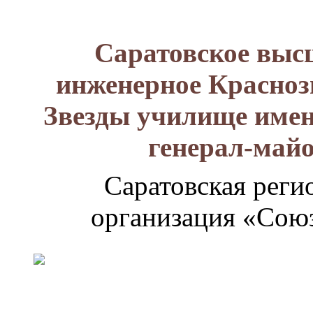
Саратовское выс
инженерное Красноз
Звезды училище имен
генерал-май
Саратовская реги
организация «Союз
Генерал-
майор
Лизюков
Александр