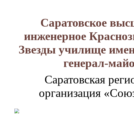
Саратовское выс
инженерное Красноз
Звезды училище имен
генерал-май
Саратовская реги
организация «Союз
Генерал-
майор
Лизюков
Александр