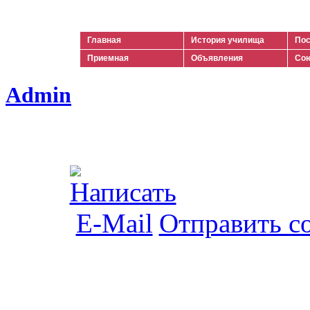
Ильич
Главная
История училища
Пос
Приемная
Объявления
Сою
Admin
Отправить с