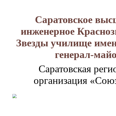
Саратовское выс
инженерное Красноз
Звезды училище имен
генерал-май
Саратовская реги
организация «Союз
Генерал-
майор
Лизюков
Александр