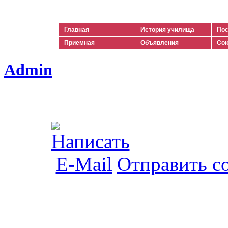
Ильич
Главная
История училища
Пос
Приемная
Объявления
Сою
Admin
Отправить с