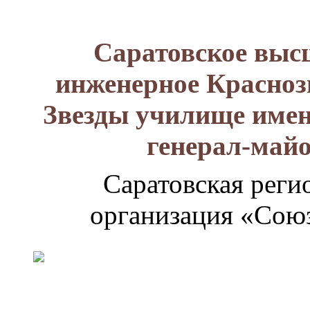
Саратовское выс
инженерное Красноз
Звезды училище имен
генерал-май
Саратовская реги
организация «Союз
Генерал-
майор
Лизюков
Александр