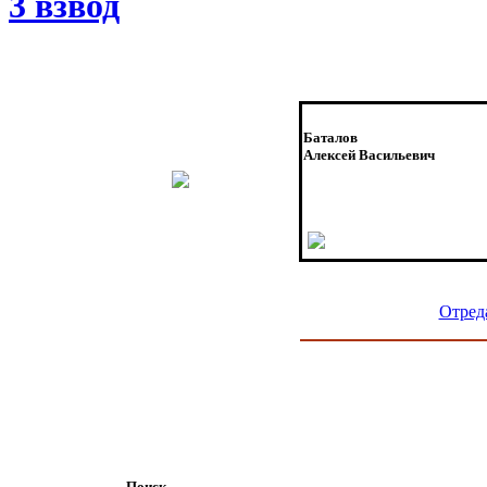
3 взвод
Баталов
Алексей Васильевич
Отред
Поиск