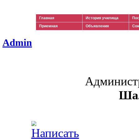
Ильич
Главная
История училища
Пос
Приемная
Объявления
Сою
Admin
Админист
Ша