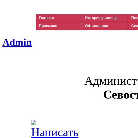
Ильич
Главная
История училища
Пос
Приемная
Объявления
Сою
Admin
Админист
Севос