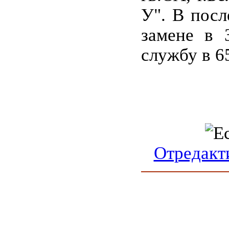
У". В посл
замене в 
службу в 6
Отредакт