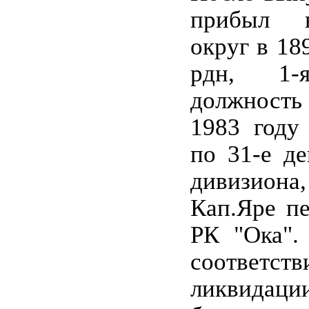
прибыл в
округ в 18
рдн, 1-
должность 
1983 году 
по 31-е де
дивизио
Кап.Яре пе
РК "Ока".
соответств
ликвидац