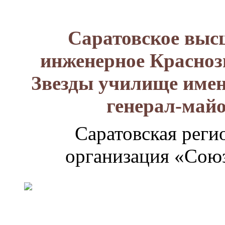
Саратовское выс
инженерное Красноз
Звезды училище имен
генерал-май
Саратовская реги
организация «Союз
Генерал-
майор
Лизюков
Александр