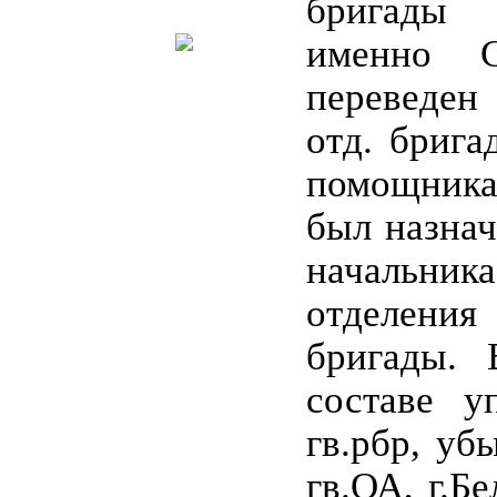
бригады 
именно С
переведен
отд. брига
помощник
был назнач
начальни
отделен
бригады. 
составе у
гв.рбр, уб
гв.ОА, г.Б