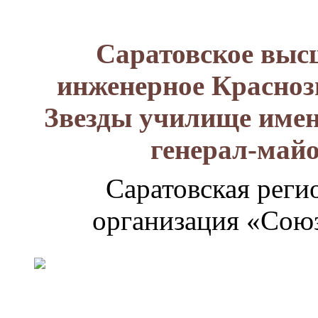
Саратовское выс
инженерное Красноз
Звезды училище имен
генерал-май
Саратовская реги
организация «Союз
Генерал-
майор
Лизюков
Александр