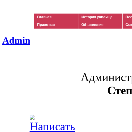
Ильич
Главная
История училища
Пос
Приемная
Объявления
Сою
Admin
Админист
Степ