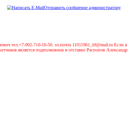
Отправить сообщение администратору
вич тел.+7-902-710-10-50. эл.почта 11011961_bf@mail.ru Если я 
чиков является подполковник в отставке Распопов Александр А