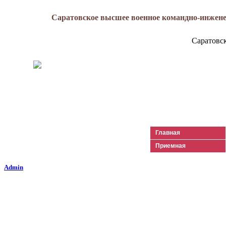
Саратовское высшее военное командно-инжене
Саратовс
Генерал-майор
Лизюков
Александр Ильич
Главная
Приемная
Admin