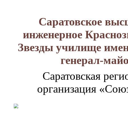
Саратовское выс
инженерное Красноз
Звезды училище имен
генерал-май
Саратовская реги
организация «Союз
Генерал-
майор
Лизюков
Александр