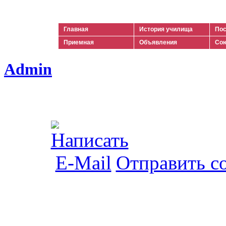
Ильич
Главная
История училища
Пос
Приемная
Объявления
Сою
Admin
Отправить с