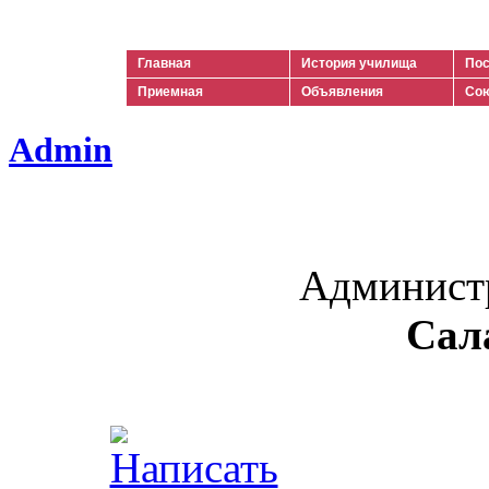
Ильич
Главная
История училища
Пос
Приемная
Объявления
Сою
Admin
Админист
Сал