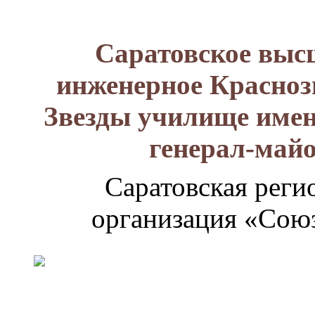
Саратовское выс
инженерное Красноз
Звезды училище имен
генерал-май
Саратовская реги
организация «Союз
Генерал-
майор
Лизюков
Александр