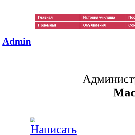
Ильич
Главная
История училища
Пос
Приемная
Объявления
Сою
Admin
Админист
Мас