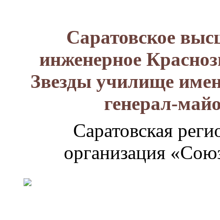
Саратовское выс
инженерное Красноз
Звезды училище имен
генерал-май
Саратовская реги
организация «Союз
Генерал-
майор
Лизюков
Александр