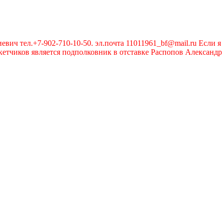
вич тел.+7-902-710-10-50. эл.почта 11011961_bf@mail.ru Если я 
чиков является подполковник в отставке Распопов Александр А