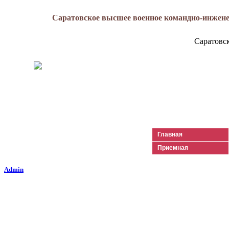
Саратовское высшее военное командно-инжене
Саратовс
Генерал-майор
Лизюков
Александр Ильич
Главная
Приемная
Admin