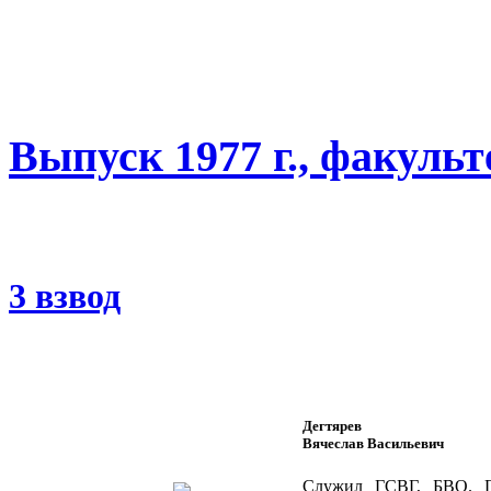
Выпуск 1977 г., факуль
3 взвод
Дегтярев
Вячеслав Васильевич
Служил ГСВГ, БВО. П