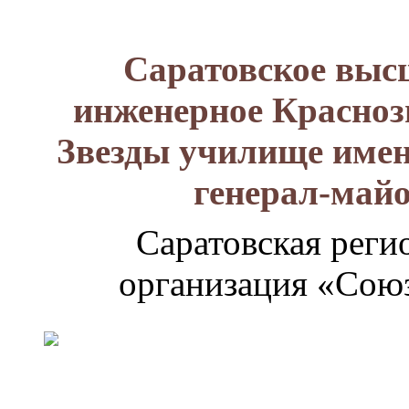
Саратовское выс
инженерное Красноз
Звезды училище имен
генерал-май
Саратовская реги
организация «Союз
Генерал-
майор
Лизюков
Александр