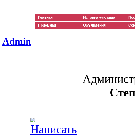
Ильич
Главная
История училища
Пос
Приемная
Объявления
Сою
Admin
Админист
Степ