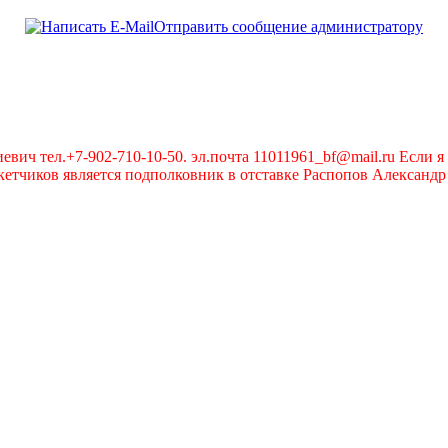
Отправить сообщение администратору
вич тел.+7-902-710-10-50. эл.почта 11011961_bf@mail.ru Если я 
чиков является подполковник в отставке Распопов Александр А