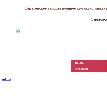
Саратовское высшее военное командно-инжене
Саратовс
Генерал-майор
Лизюков
Александр Ильич
Главная
Приемная
Admin