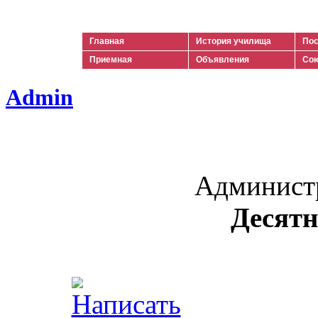
Ильич
Главная
История училища
Пос
Приемная
Объявления
Сою
Admin
Админист
Десятн