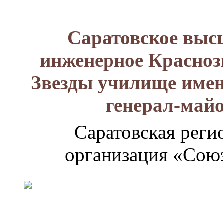
Саратовское выс
инженерное Красноз
Звезды училище имен
генерал-май
Саратовская реги
организация «Союз
Генерал-
майор
Лизюков
Александр