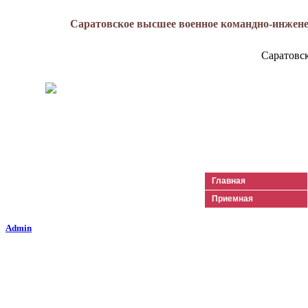
Саратовское высшее военное командно-инжене
Саратовс
Генерал-майор
Лизюков
Александр Ильич
Главная
Приемная
Admin