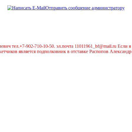
Отправить сообщение администратору
вич тел.+7-902-710-10-50. эл.почта 11011961_bf@mail.ru Если я 
чиков является подполковник в отставке Распопов Александр А