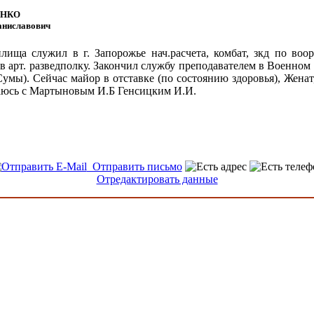
ЕНКО
аниславович
лища служил в г. Запорожье нач.расчета, комбат, зкд по воо
в арт. разведполку. Закончил службу преподавателем в Военном
Сумы). Сейчас майор в отставке (по состоянию здоровья), Женат,
юсь с Мартыновым И.Б Генсицким И.И.
Отправить письмо
Отредактировать данные