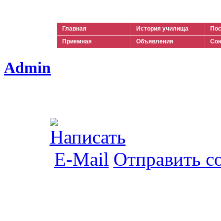
Ильич
Главная
История училища
Пос
Приемная
Объявления
Сою
Admin
Отправить с