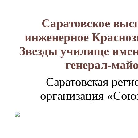
Саратовское выс
инженерное Красноз
Звезды училище имен
генерал-май
Саратовская реги
организация «Союз
Генерал-
майор
Лизюков
Александр