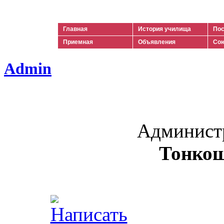
Ильич
Главная
История училища
Пос
Приемная
Объявления
Сою
Admin
Админист
Тонкош