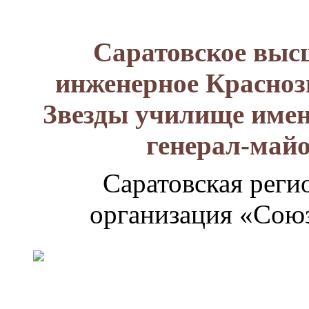
Саратовское выс
инженерное Красноз
Звезды училище имен
генерал-май
Саратовская реги
организация «Союз
Генерал-
майор
Лизюков
Александр