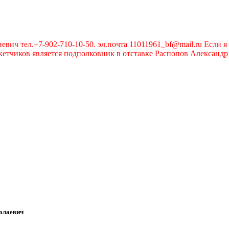
вич тел.+7-902-710-10-50. эл.почта 11011961_bf@mail.ru Если я 
чиков является подполковник в отставке Распопов Александр А
олаевич