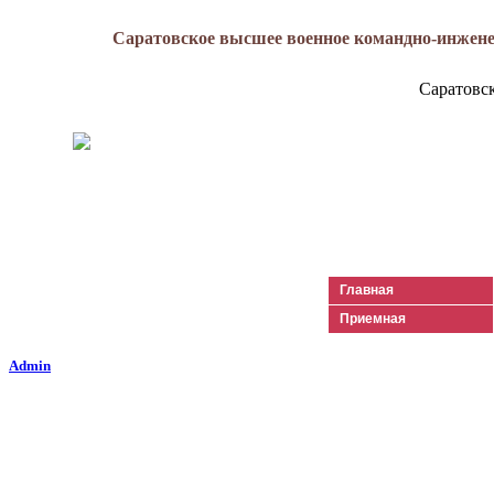
Саратовское высшее военное командно-инжене
Саратовс
Генерал-майор
Лизюков
Александр Ильич
Главная
Приемная
Admin