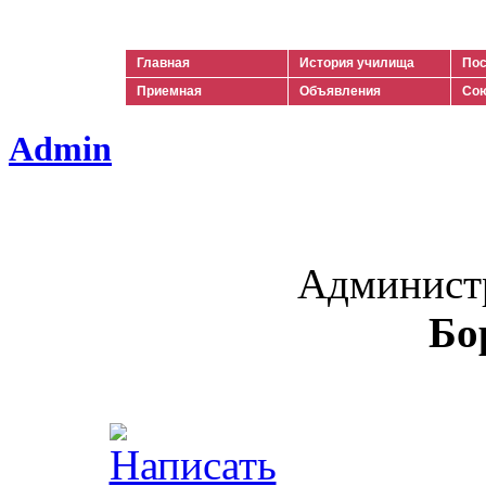
Ильич
Главная
История училища
Пос
Приемная
Объявления
Сою
Admin
Админист
Бо