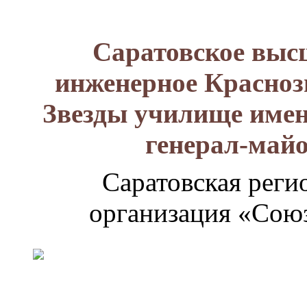
Саратовское выс
инженерное Красноз
Звезды училище имен
генерал-май
Саратовская реги
организация «Союз
Генерал-
майор
Лизюков
Александр