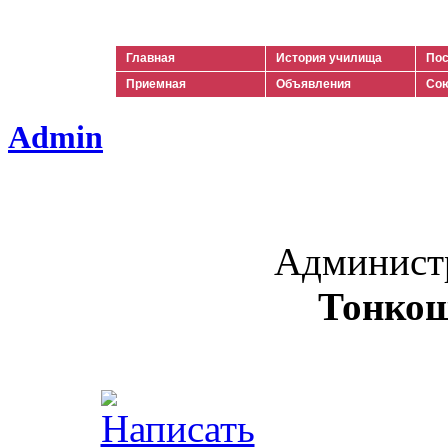
Ильич
Главная
История училища
Пос
Приемная
Объявления
Сою
Admin
Админист
Тонкош