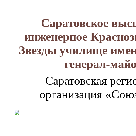
Саратовское выс
инженерное Красноз
Звезды училище имен
генерал-май
Саратовская реги
организация «Союз
Генерал-
майор
Лизюков
Александр