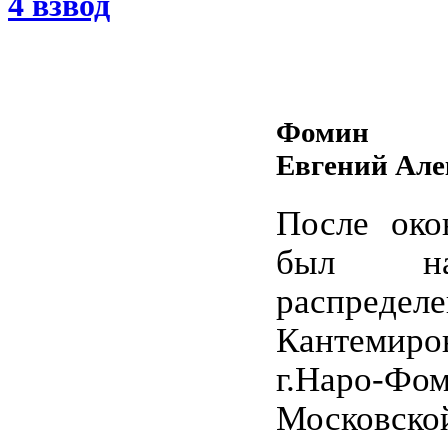
4 взвод
Фомин
Евгений Але
После око
был на
распределе
Кантемиро
г.Наро-Фо
Московск