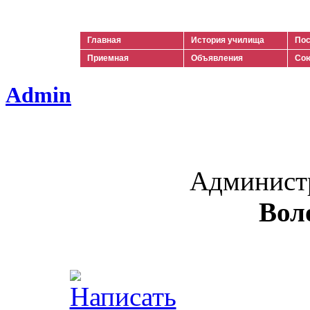
Ильич
Главная
История училища
Пос
Приемная
Объявления
Сою
Admin
Админист
Вол