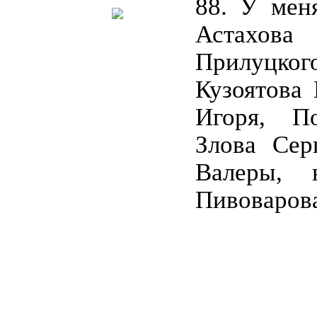
88. У мен
Астахо
Прилуцк
Кузоятова 
Игоря, П
Злова Сер
Валеры, 
Пивоваров