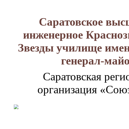
Саратовское выс
инженерное Красноз
Звезды училище имен
генерал-май
Саратовская реги
организация «Союз
Генерал-
майор
Лизюков
Александр