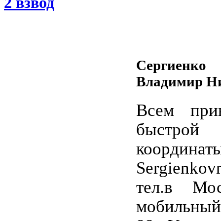
2 взвод
Сергиенко
Владимир Н
Всем при
быстро
координаты
Sergienkov
тел.в Мос
мобильный