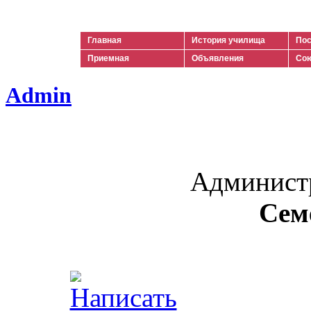
Ильич
Главная
История училища
Пос
Приемная
Объявления
Сою
Admin
Админист
Сем