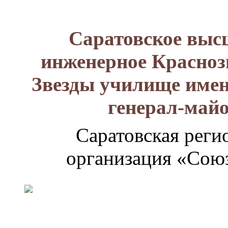
Саратовское выс
инженерное Красноз
Звезды училище имен
генерал-май
Саратовская реги
организация «Союз
Генерал-
майор
Лизюков
Александр