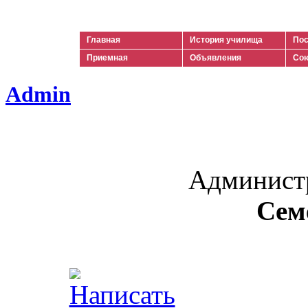
Ильич
Главная
История училища
Пос
Приемная
Объявления
Сою
Admin
Админист
Сем