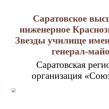
Саратовское выс
инженерное Красноз
Звезды училище имен
генерал-май
Саратовская реги
организация «Союз
Генерал-
майор
Лизюков
Александр