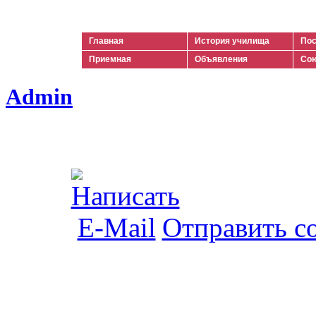
Ильич
Главная
История училища
Пос
Приемная
Объявления
Сою
Admin
Отправить с