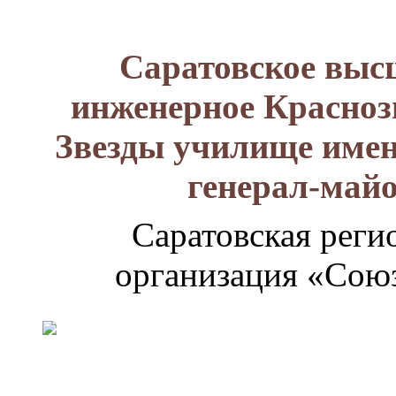
Саратовское выс
инженерное Красноз
Звезды училище имен
генерал-май
Саратовская реги
организация «Союз
Генерал-
майор
Лизюков
Александр