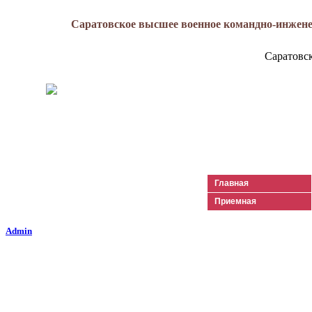
Саратовское высшее военное командно-инжене
Саратовс
Генерал-майор
Лизюков
Александр Ильич
Главная
Приемная
Admin