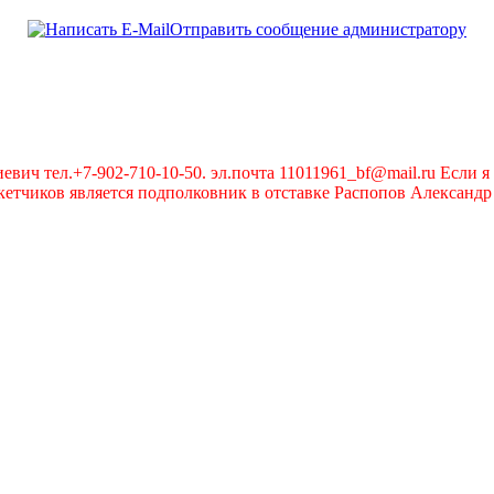
Отправить сообщение администратору
вич тел.+7-902-710-10-50. эл.почта 11011961_bf@mail.ru Если я 
чиков является подполковник в отставке Распопов Александр А