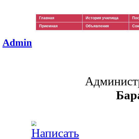
Ильич
Главная
История училища
Пос
Приемная
Объявления
Сою
Admin
Админист
Бар