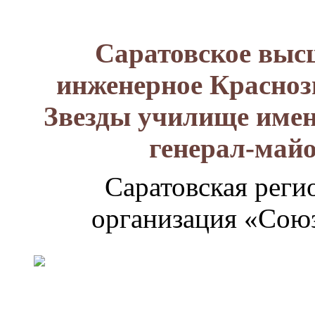
Саратовское выс
инженерное Красноз
Звезды училище имен
генерал-май
Саратовская реги
организация «Союз
Генерал-
майор
Лизюков
Александр