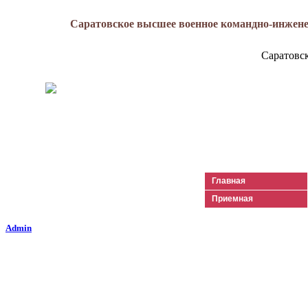
Саратовское высшее военное командно-инжене
Саратовс
Генерал-майор
Лизюков
Александр Ильич
Главная
Приемная
Admin