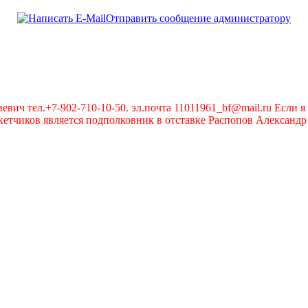
Отправить сообщение администратору
вич тел.+7-902-710-10-50. эл.почта 11011961_bf@mail.ru Если я 
чиков является подполковник в отставке Распопов Александр А