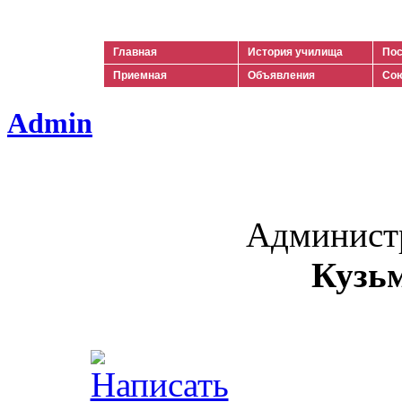
Ильич
Главная
История училища
Пос
Приемная
Объявления
Сою
Admin
Админист
Кузь