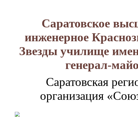
Саратовское выс
инженерное Красноз
Звезды училище имен
генерал-май
Саратовская реги
организация «Союз
Генерал-
майор
Лизюков
Александр