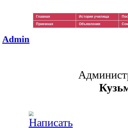
Ильич
Главная
История училища
Пос
Приемная
Объявления
Сою
Admin
Админист
Кузь