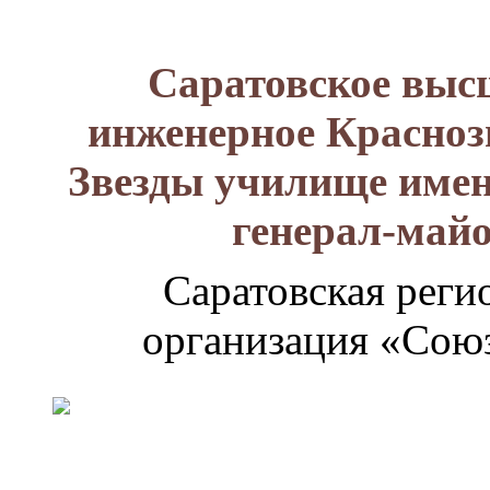
Саратовское выс
инженерное Красноз
Звезды училище имен
генерал-май
Саратовская реги
организация «Союз
Генерал-
майор
Лизюков
Александр