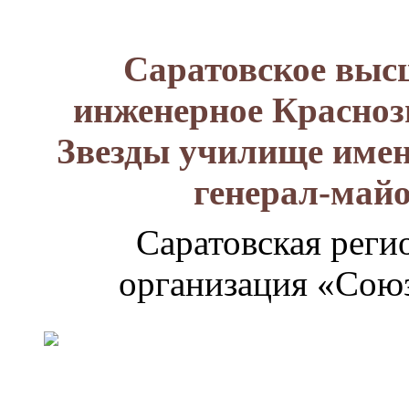
Саратовское выс
инженерное Красноз
Звезды училище имен
генерал-май
Саратовская реги
организация «Союз
Генерал-
майор
Лизюков
Александр