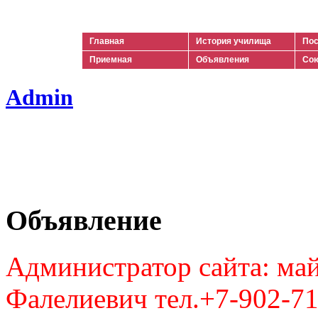
Ильич
Главная
История училища
Пос
Приемная
Объявления
Сою
Admin
Объявление
Администратор сайта: май
Фалелиевич тел.+7-902-71