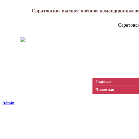
Саратовское высшее военное командно-инжене
Саратовс
Генерал-майор
Лизюков
Александр Ильич
Главная
Приемная
Admin