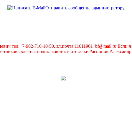
Отправить сообщение администратору
вич тел.+7-902-710-10-50. эл.почта 11011961_bf@mail.ru Если я 
чиков является подполковник в отставке Распопов Александр А