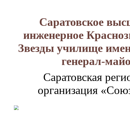
Саратовское выс
инженерное Красноз
Звезды училище имен
генерал-май
Саратовская реги
организация «Союз
Генерал-
майор
Лизюков
Александр