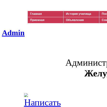
Ильич
Главная
История училища
Пос
Приемная
Объявления
Сою
Admin
Админист
Желу